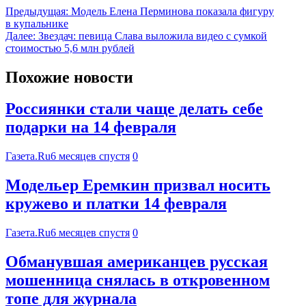
Предыдущая:
Модель Елена Перминова показала фигуру
в купальнике
Далее:
Звездач: певица Слава выложила видео с сумкой
стоимостью 5,6 млн рублей
Похожие новости
Россиянки стали чаще делать себе
подарки на 14 февраля
Газета.Ru
6 месяцев спустя
0
Модельер Еремкин призвал носить
кружево и платки 14 февраля
Газета.Ru
6 месяцев спустя
0
Обманувшая американцев русская
мошенница снялась в откровенном
топе для журнала