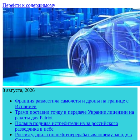
Перейти к содержимому
8 августа, 2026
Франция разместила самолеты и дроны на границе с
Испанией
Трамп поставил точку в передаче Украине лицензии на
ракеты для Patriot
Польша подняла истребители из-за российского
разведчика в небе
Россия ударила по нефтеперерабатывающему заводу в