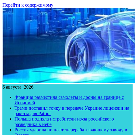
Перейти к содержимому
6 августа, 2026
Франция разместила самолеты и дроны на границе с
Испанией
Трамп поставил точку в передаче Украине лицензии на
ракеты для Patriot
Польша подняла истребители из-за российского
разведчика в небе
Россия ударила по нефтеперерабатывающему заводу в