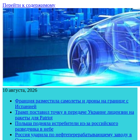
Перейти к содержимому
10 августа, 2026
Франция разместила самолеты и дроны на границе с
Испанией
Трамп поставил точку в передаче Украине лицензии на
ракеты для Patriot
Польша подняла истребители из-за российского
разведчика в небе
Россия ударила по нефтеперерабатывающему заводу в