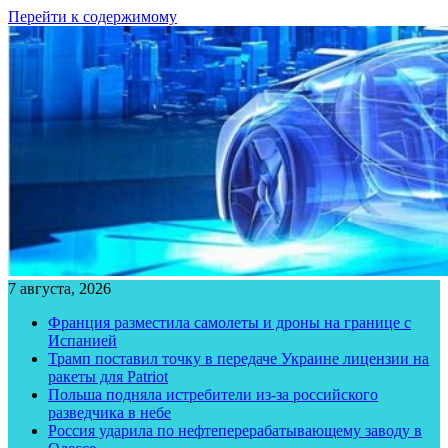
Перейти к содержимому
7 августа, 2026
Франция разместила самолеты и дроны на границе с
Испанией
Трамп поставил точку в передаче Украине лицензии на
ракеты для Patriot
Польша подняла истребители из-за российского
разведчика в небе
Россия ударила по нефтеперерабатывающему заводу в