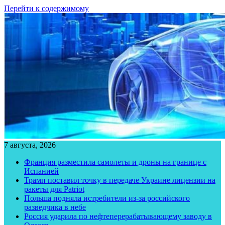
Перейти к содержимому
7 августа, 2026
Франция разместила самолеты и дроны на границе с
Испанией
Трамп поставил точку в передаче Украине лицензии на
ракеты для Patriot
Польша подняла истребители из-за российского
разведчика в небе
Россия ударила по нефтеперерабатывающему заводу в