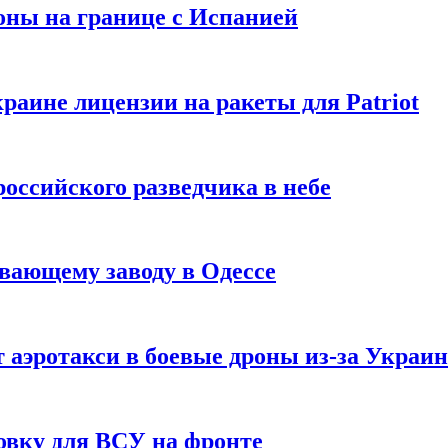
оны на границе с Испанией
раине лицензии на ракеты для Patriot
российского разведчика в небе
вающему заводу в Одессе
 аэротакси в боевые дроны из-за Украи
овку для ВСУ на фронте