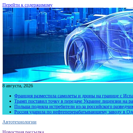
Перейти к содержимому
8 августа, 2026
Франция разместила самолеты и дроны на границе с Исп
Трамп поставил точку в передаче Украине лицензии на рак
Польша подняла истребители из-за российского разведчик
Россия ударила по нефтеперерабатывающему заводу в Од
Автотехнологии
Новостная рассылка