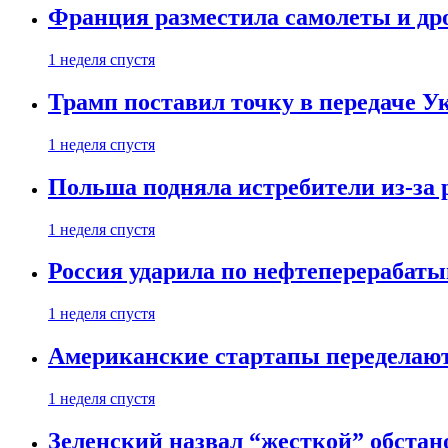
Франция разместила самолеты и др
1 неделя спустя
Трамп поставил точку в передаче Ук
1 неделя спустя
Польша подняла истребители из-за 
1 неделя спустя
Россия ударила по нефтеперерабаты
1 неделя спустя
Американские стартапы переделают
1 неделя спустя
Зеленский назвал “жесткой” обстан