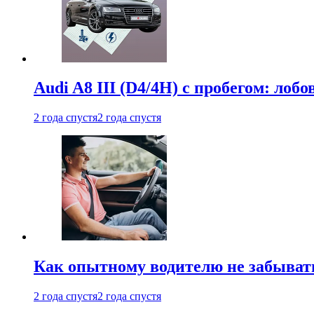
Audi A8 III (D4/4H) c пробегом: лобо
2 года спустя
2 года спустя
Как опытному водителю не забыват
2 года спустя
2 года спустя