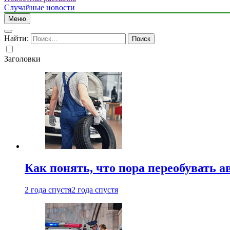
Случайные новости
Меню
Найти:
Заголовки
Как понять, что пора переобувать а
2 года спустя
2 года спустя