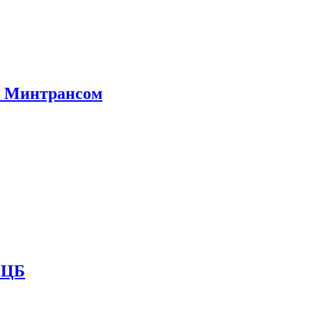
е Минтрансом
и ЦБ