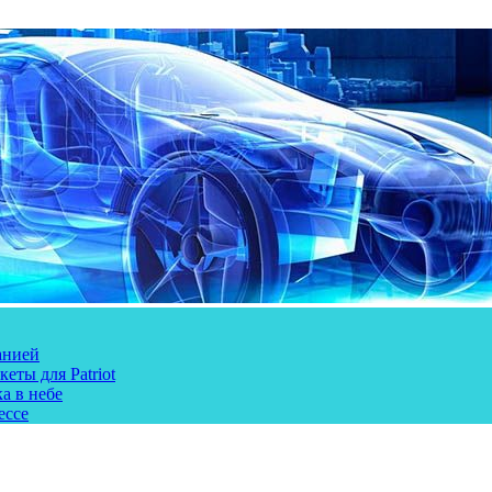
анией
еты для Patriot
а в небе
ессе