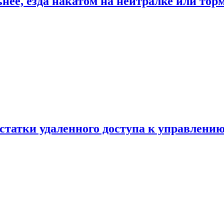
ьнее, езда накатом на нейтралке или тор
статки удаленного доступа к управлению