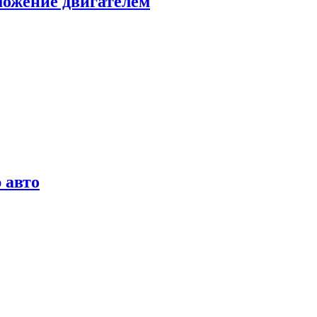
можение двигателем
 авто