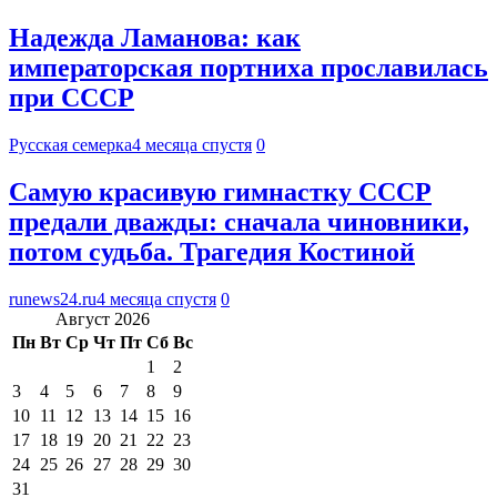
Надежда Ламанова: как
императорская портниха прославилась
при СССР
Русская семерка
4 месяца спустя
0
Самую красивую гимнастку СССР
предали дважды: сначала чиновники,
потом судьба. Трагедия Костиной
runews24.ru
4 месяца спустя
0
Август 2026
Пн
Вт
Ср
Чт
Пт
Сб
Вс
1
2
3
4
5
6
7
8
9
10
11
12
13
14
15
16
17
18
19
20
21
22
23
24
25
26
27
28
29
30
31