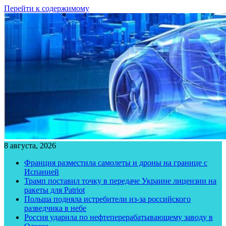
Перейти к содержимому
8 августа, 2026
Франция разместила самолеты и дроны на границе с
Испанией
Трамп поставил точку в передаче Украине лицензии на
ракеты для Patriot
Польша подняла истребители из-за российского
разведчика в небе
Россия ударила по нефтеперерабатывающему заводу в