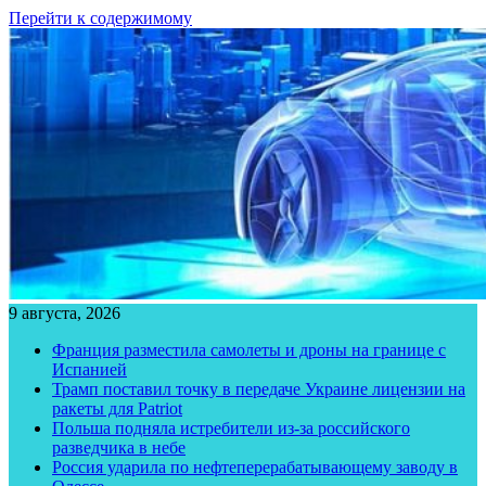
Перейти к содержимому
9 августа, 2026
Франция разместила самолеты и дроны на границе с
Испанией
Трамп поставил точку в передаче Украине лицензии на
ракеты для Patriot
Польша подняла истребители из-за российского
разведчика в небе
Россия ударила по нефтеперерабатывающему заводу в