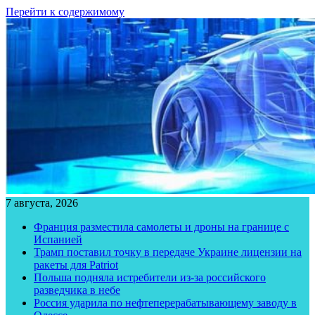
Перейти к содержимому
7 августа, 2026
Франция разместила самолеты и дроны на границе с
Испанией
Трамп поставил точку в передаче Украине лицензии на
ракеты для Patriot
Польша подняла истребители из-за российского
разведчика в небе
Россия ударила по нефтеперерабатывающему заводу в