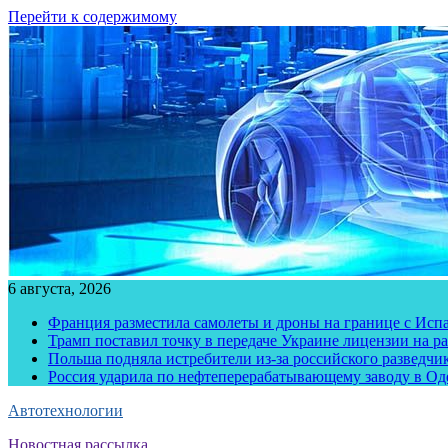
Перейти к содержимому
6 августа, 2026
Франция разместила самолеты и дроны на границе с Исп
Трамп поставил точку в передаче Украине лицензии на рак
Польша подняла истребители из-за российского разведчик
Россия ударила по нефтеперерабатывающему заводу в Од
Автотехнологии
Новостная рассылка