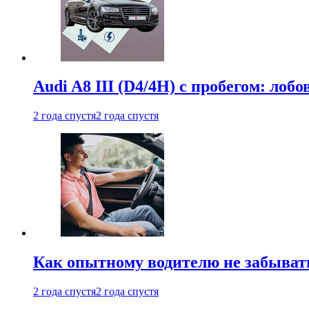
Audi A8 III (D4/4H) c пробегом: лобо
2 года спустя
2 года спустя
Как опытному водителю не забыват
2 года спустя
2 года спустя