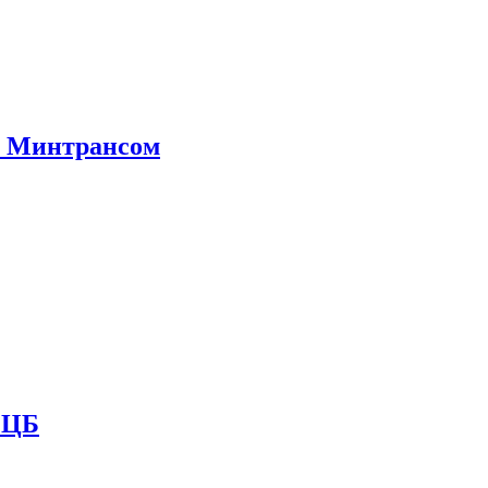
е Минтрансом
и ЦБ