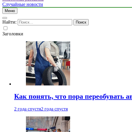
Случайные новости
Меню
Найти:
Заголовки
Как понять, что пора переобувать а
2 года спустя
2 года спустя