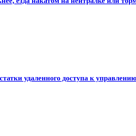
ьнее, езда накатом на нейтралке или тор
статки удаленного доступа к управлению