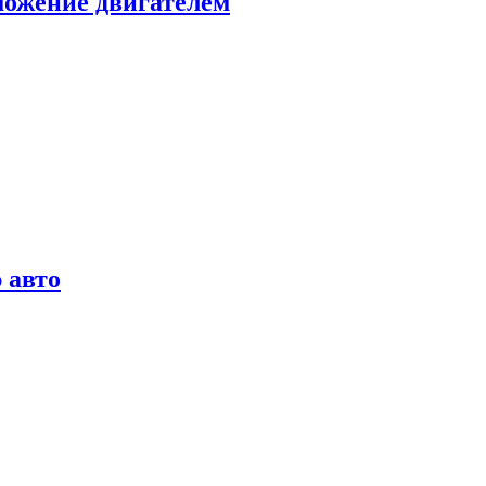
можение двигателем
 авто