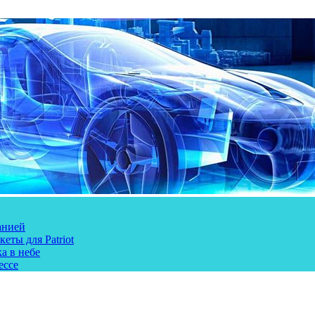
анией
еты для Patriot
а в небе
ессе