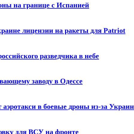
оны на границе с Испанией
раине лицензии на ракеты для Patriot
российского разведчика в небе
вающему заводу в Одессе
 аэротакси в боевые дроны из-за Украи
овку для ВСУ на фронте