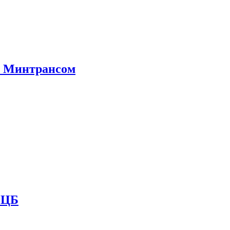
е Минтрансом
и ЦБ