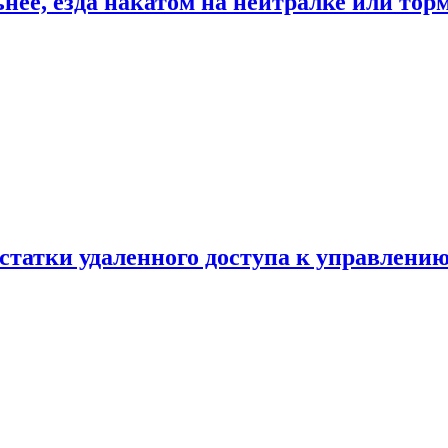
ьнее, езда накатом на нейтралке или тор
статки удаленного доступа к управлению