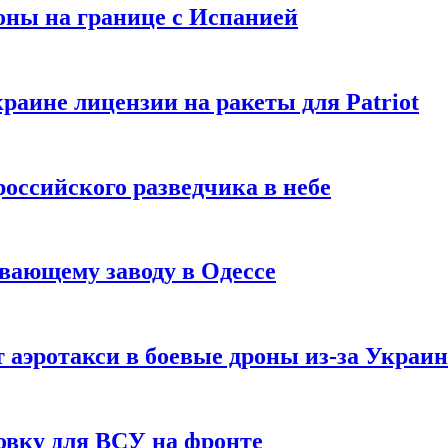
оны на границе с Испанией
раине лицензии на ракеты для Patriot
российского разведчика в небе
вающему заводу в Одессе
 аэротакси в боевые дроны из-за Украи
овку для ВСУ на фронте