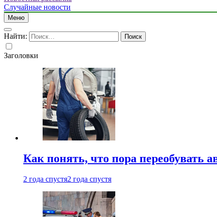
Случайные новости
Меню
Найти:
Заголовки
Как понять, что пора переобувать а
2 года спустя
2 года спустя