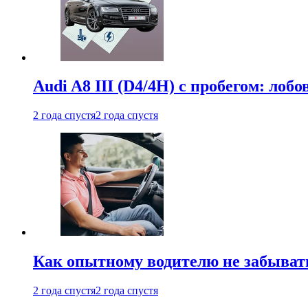
Audi A8 III (D4/4H) c пробегом: лобо
2 года спустя
2 года спустя
Как опытному водителю не забыват
2 года спустя
2 года спустя