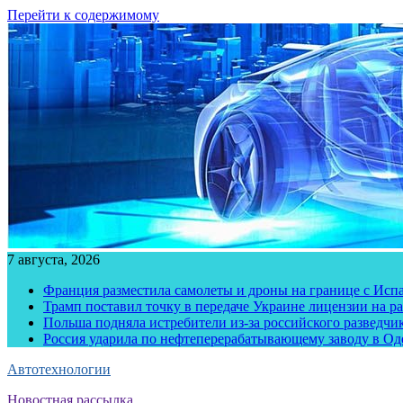
Перейти к содержимому
7 августа, 2026
Франция разместила самолеты и дроны на границе с Исп
Трамп поставил точку в передаче Украине лицензии на рак
Польша подняла истребители из-за российского разведчик
Россия ударила по нефтеперерабатывающему заводу в Од
Автотехнологии
Новостная рассылка