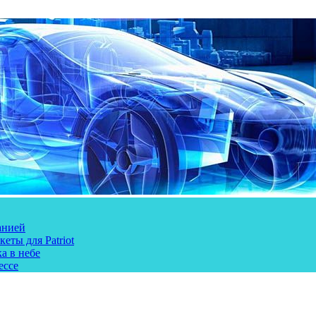
анией
еты для Patriot
а в небе
ессе