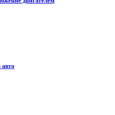
можение двигателем
 авто