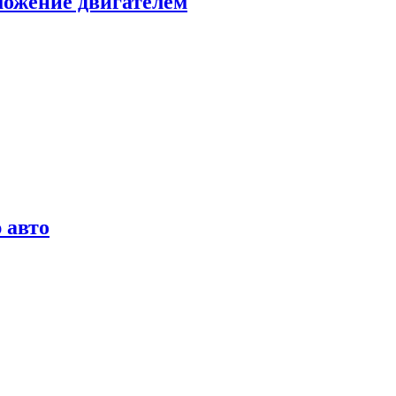
можение двигателем
 авто