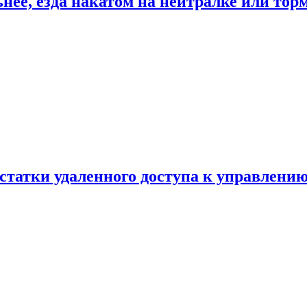
ьнее, езда накатом на нейтралке или тор
статки удаленного доступа к управлению