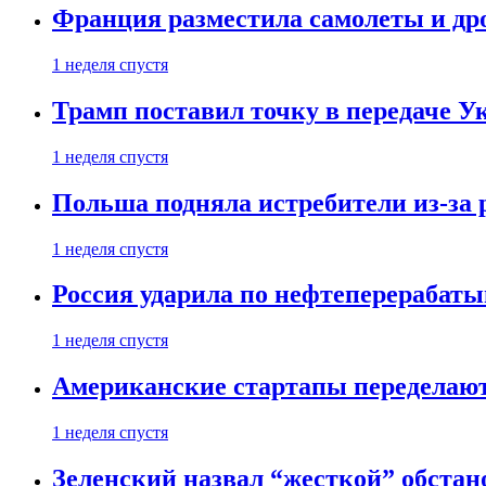
Франция разместила самолеты и др
1 неделя спустя
Трамп поставил точку в передаче Ук
1 неделя спустя
Польша подняла истребители из-за 
1 неделя спустя
Россия ударила по нефтеперерабаты
1 неделя спустя
Американские стартапы переделают
1 неделя спустя
Зеленский назвал “жесткой” обстан