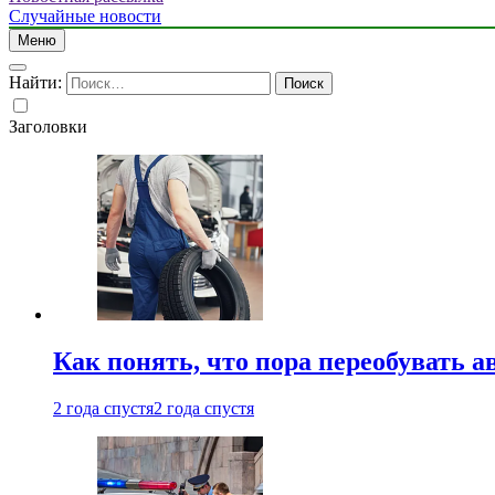
Случайные новости
Меню
Найти:
Заголовки
Как понять, что пора переобувать а
2 года спустя
2 года спустя