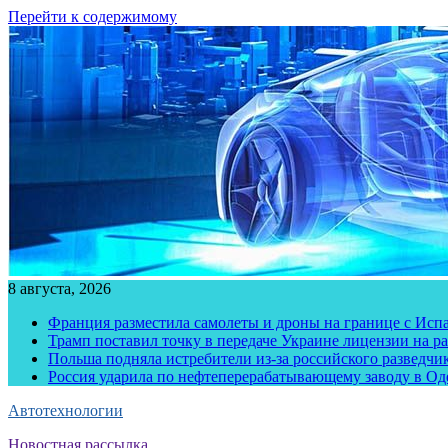
Перейти к содержимому
8 августа, 2026
Франция разместила самолеты и дроны на границе с Исп
Трамп поставил точку в передаче Украине лицензии на рак
Польша подняла истребители из-за российского разведчик
Россия ударила по нефтеперерабатывающему заводу в Од
Автотехнологии
Новостная рассылка