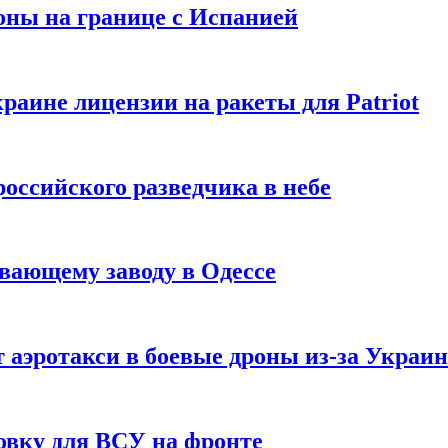
оны на границе с Испанией
раине лицензии на ракеты для Patriot
российского разведчика в небе
вающему заводу в Одессе
 аэротакси в боевые дроны из-за Украи
овку для ВСУ на фронте