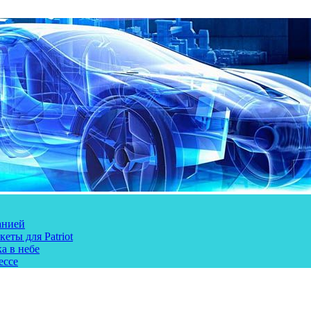
анией
еты для Patriot
а в небе
ессе