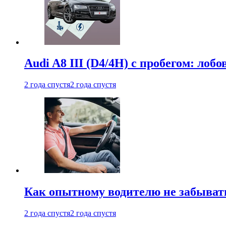
Audi A8 III (D4/4H) c пробегом: лобо
2 года спустя
2 года спустя
Как опытному водителю не забыват
2 года спустя
2 года спустя