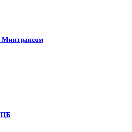
е Минтрансом
и ЦБ