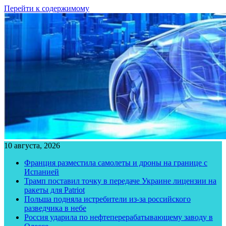
Перейти к содержимому
10 августа, 2026
Франция разместила самолеты и дроны на границе с
Испанией
Трамп поставил точку в передаче Украине лицензии на
ракеты для Patriot
Польша подняла истребители из-за российского
разведчика в небе
Россия ударила по нефтеперерабатывающему заводу в