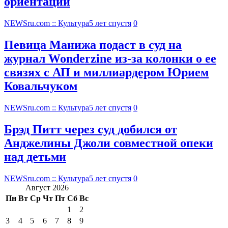
ориентации
NEWSru.com :: Культура
5 лет спустя
0
Певица Манижа подаст в суд на
журнал Wonderzine из-за колонки о ее
связях с АП и миллиардером Юрием
Ковальчуком
NEWSru.com :: Культура
5 лет спустя
0
Брэд Питт через суд добился от
Анджелины Джоли совместной опеки
над детьми
NEWSru.com :: Культура
5 лет спустя
0
Август 2026
Пн
Вт
Ср
Чт
Пт
Сб
Вс
1
2
3
4
5
6
7
8
9