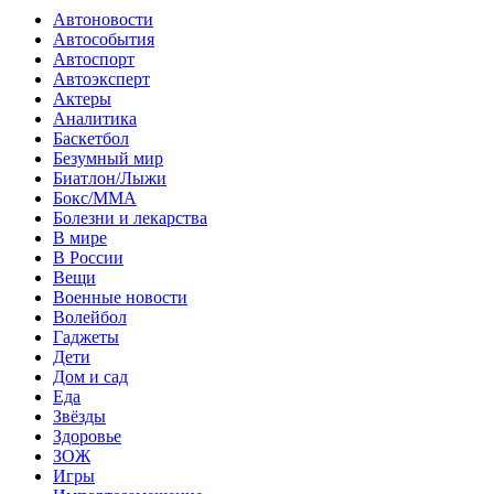
Автоновости
Автособытия
Автоспорт
Автоэксперт
Актеры
Аналитика
Баскетбол
Безумный мир
Биатлон/Лыжи
Бокс/MMA
Болезни и лекарства
В мире
В России
Вещи
Военные новости
Волейбол
Гаджеты
Дети
Дом и сад
Еда
Звёзды
Здоровье
ЗОЖ
Игры