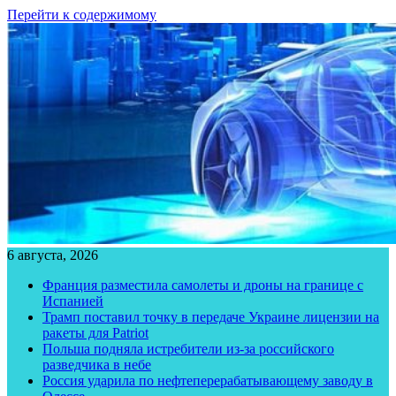
Перейти к содержимому
6 августа, 2026
Франция разместила самолеты и дроны на границе с
Испанией
Трамп поставил точку в передаче Украине лицензии на
ракеты для Patriot
Польша подняла истребители из-за российского
разведчика в небе
Россия ударила по нефтеперерабатывающему заводу в