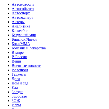
Автоновости
Автособытия
Автоспорт
Автоэксперт
Актеры
Аналитика
Баскетбол
Безумный мир
Биатлон/Лыжи
Бокс/MMA
Болезни и лекарства
В мире
В России
Вещи
Военные новости
Волейбол
Гаджеты
Дети
Дом и сад
Еда
Звёзды
Здоровье
ЗОЖ
Игры