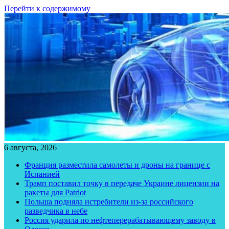
Перейти к содержимому
6 августа, 2026
Франция разместила самолеты и дроны на границе с
Испанией
Трамп поставил точку в передаче Украине лицензии на
ракеты для Patriot
Польша подняла истребители из-за российского
разведчика в небе
Россия ударила по нефтеперерабатывающему заводу в