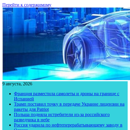
Перейти к содержимому
9 августа, 2026
Франция разместила самолеты и дроны на границе с
Испанией
Трамп поставил точку в передаче Украине лицензии на
ракеты для Patriot
Польша подняла истребители из-за российского
разведчика в небе
Россия ударила по нефтеперерабатывающему заводу в