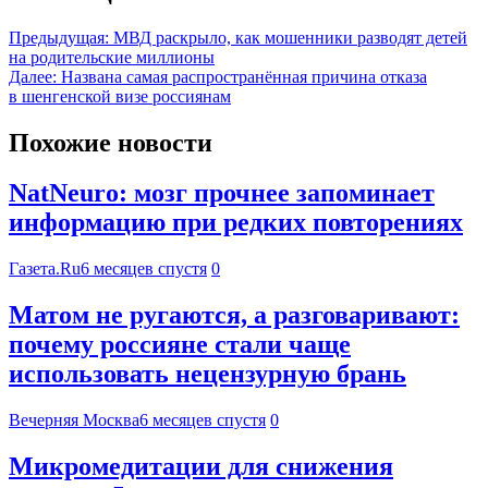
Предыдущая:
МВД раскрыло, как мошенники разводят детей
на родительские миллионы
Далее:
Названа самая распространённая причина отказа
в шенгенской визе россиянам
Похожие новости
NatNeuro: мозг прочнее запоминает
информацию при редких повторениях
Газета.Ru
6 месяцев спустя
0
Матом не ругаются, а разговаривают:
почему россияне стали чаще
использовать нецензурную брань
Вечерняя Москва
6 месяцев спустя
0
Микромедитации для снижения