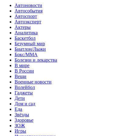
Автоновости
Автособытия
Автоспорт
Автоэксперт
Актеры
Аналитика
Баскетбол
Безумный мир
Биатлон/Лыжи
Бокс/MMA
Болезни и лекарства
В мире
В России
Вещи
Военные новости
Волейбол
Гаджеты
Дети
Дом и сад
Еда
Звёзды
Здоровье
ЗОЖ
Игры