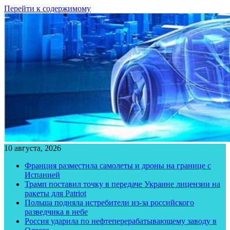
Перейти к содержимому
10 августа, 2026
Франция разместила самолеты и дроны на границе с
Испанией
Трамп поставил точку в передаче Украине лицензии на
ракеты для Patriot
Польша подняла истребители из-за российского
разведчика в небе
Россия ударила по нефтеперерабатывающему заводу в