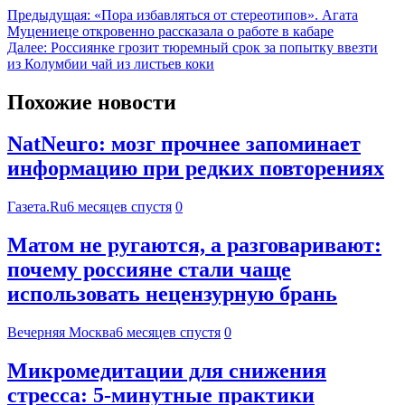
Предыдущая:
«Пора избавляться от стереотипов». Агата
Муцениеце откровенно рассказала о работе в кабаре
Далее:
Россиянке грозит тюремный срок за попытку ввезти
из Колумбии чай из листьев коки
Похожие новости
NatNeuro: мозг прочнее запоминает
информацию при редких повторениях
Газета.Ru
6 месяцев спустя
0
Матом не ругаются, а разговаривают:
почему россияне стали чаще
использовать нецензурную брань
Вечерняя Москва
6 месяцев спустя
0
Микромедитации для снижения
стресса: 5-минутные практики