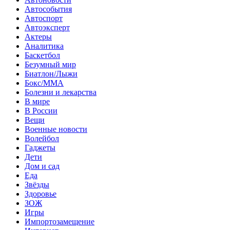
Автособытия
Автоспорт
Автоэксперт
Актеры
Аналитика
Баскетбол
Безумный мир
Биатлон/Лыжи
Бокс/MMA
Болезни и лекарства
В мире
В России
Вещи
Военные новости
Волейбол
Гаджеты
Дети
Дом и сад
Еда
Звёзды
Здоровье
ЗОЖ
Игры
Импортозамещение