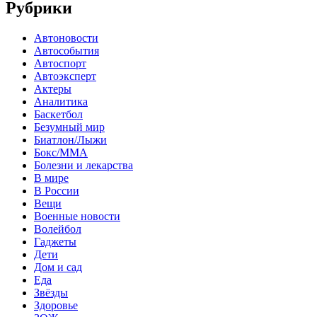
Рубрики
Автоновости
Автособытия
Автоспорт
Автоэксперт
Актеры
Аналитика
Баскетбол
Безумный мир
Биатлон/Лыжи
Бокс/MMA
Болезни и лекарства
В мире
В России
Вещи
Военные новости
Волейбол
Гаджеты
Дети
Дом и сад
Еда
Звёзды
Здоровье