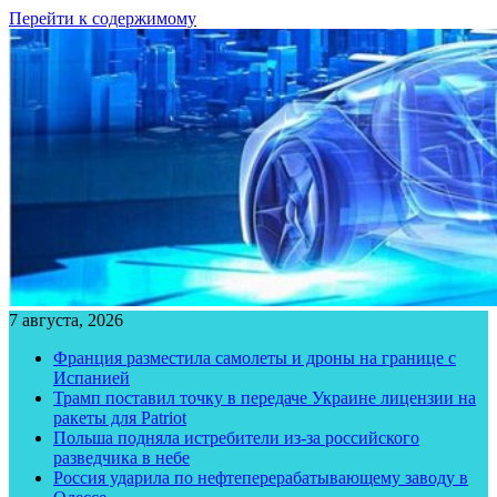
Перейти к содержимому
7 августа, 2026
Франция разместила самолеты и дроны на границе с
Испанией
Трамп поставил точку в передаче Украине лицензии на
ракеты для Patriot
Польша подняла истребители из-за российского
разведчика в небе
Россия ударила по нефтеперерабатывающему заводу в