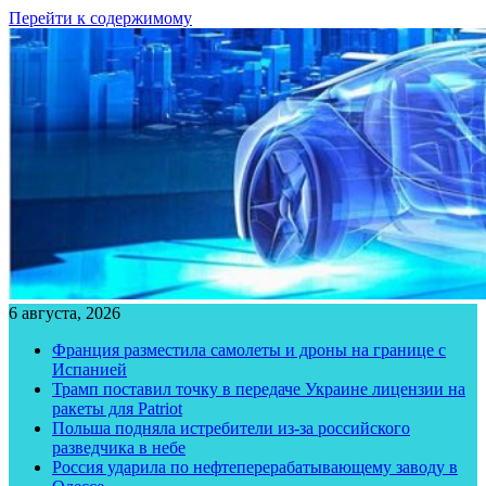
Перейти к содержимому
6 августа, 2026
Франция разместила самолеты и дроны на границе с
Испанией
Трамп поставил точку в передаче Украине лицензии на
ракеты для Patriot
Польша подняла истребители из-за российского
разведчика в небе
Россия ударила по нефтеперерабатывающему заводу в