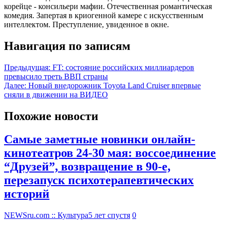
корейце - консильери мафии. Отечественная романтическая
комедия. Запертая в криогенной камере с искусственным
интеллектом. Преступление, увиденное в окне.
Навигация по записям
Предыдущая:
FT: состояние российских миллиардеров
превысило треть ВВП страны
Далее:
Новый внедорожник Toyota Land Cruiser впервые
сняли в движении на ВИДЕО
Похожие новости
Самые заметные новинки онлайн-
кинотеатров 24-30 мая: воссоединение
“Друзей”, возвращение в 90-е,
перезапуск психотерапевтических
историй
NEWSru.com :: Культура
5 лет спустя
0