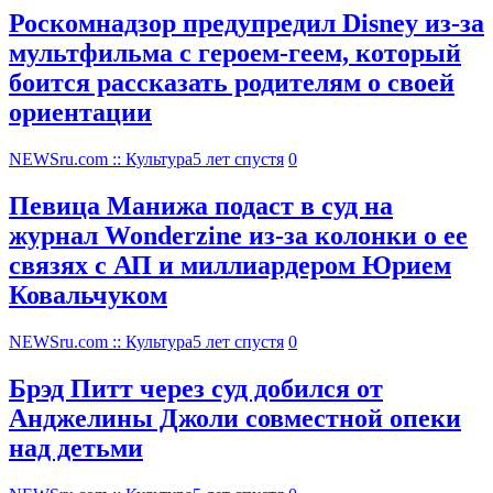
Роскомнадзор предупредил Disney из-за
мультфильма c героем-геем, который
боится рассказать родителям о своей
ориентации
NEWSru.com :: Культура
5 лет спустя
0
Певица Манижа подаст в суд на
журнал Wonderzine из-за колонки о ее
связях с АП и миллиардером Юрием
Ковальчуком
NEWSru.com :: Культура
5 лет спустя
0
Брэд Питт через суд добился от
Анджелины Джоли совместной опеки
над детьми