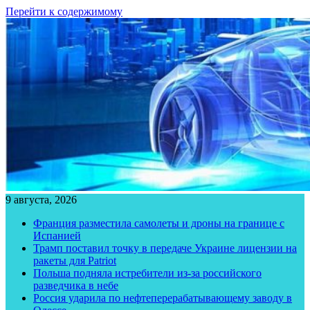
Перейти к содержимому
9 августа, 2026
Франция разместила самолеты и дроны на границе с
Испанией
Трамп поставил точку в передаче Украине лицензии на
ракеты для Patriot
Польша подняла истребители из-за российского
разведчика в небе
Россия ударила по нефтеперерабатывающему заводу в