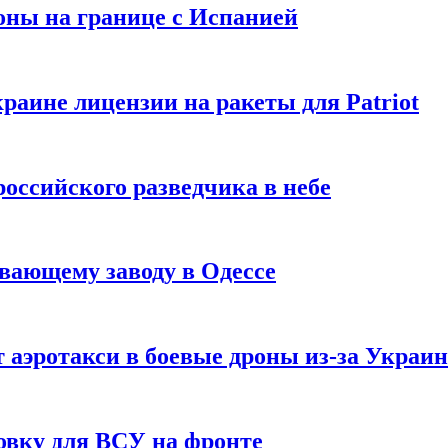
оны на границе с Испанией
раине лицензии на ракеты для Patriot
российского разведчика в небе
вающему заводу в Одессе
 аэротакси в боевые дроны из-за Украи
овку для ВСУ на фронте