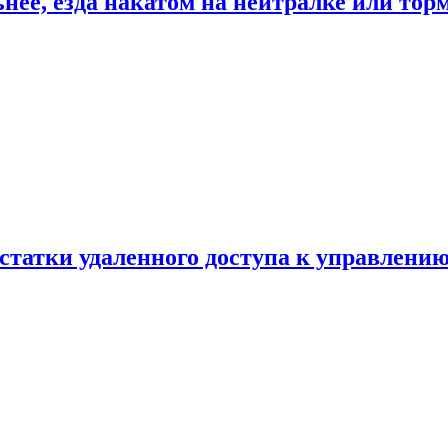
ьнее, езда накатом на нейтралке или тор
статки удаленного доступа к управлению