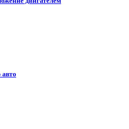
можение двигателем
 авто