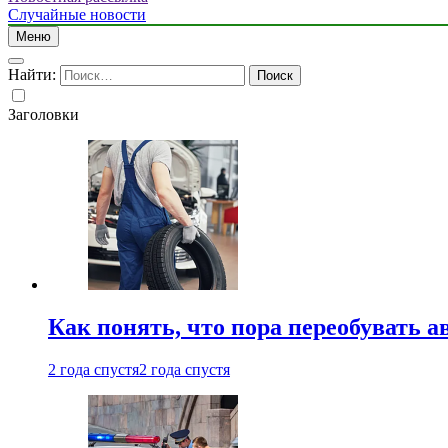
Случайные новости
Меню
Найти:
Заголовки
Как понять, что пора переобувать а
2 года спустя
2 года спустя