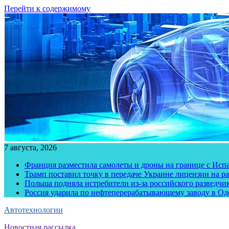
Перейти к содержимому
7 августа, 2026
Франция разместила самолеты и дроны на границе с Исп
Трамп поставил точку в передаче Украине лицензии на рак
Польша подняла истребители из-за российского разведчик
Россия ударила по нефтеперерабатывающему заводу в Од
Автотехнологии
Новостная рассылка