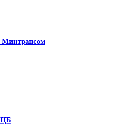
е Минтрансом
и ЦБ