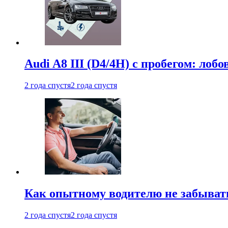
Audi A8 III (D4/4H) c пробегом: лобо
2 года спустя
2 года спустя
Как опытному водителю не забыват
2 года спустя
2 года спустя