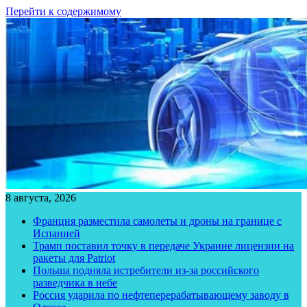
Перейти к содержимому
8 августа, 2026
Франция разместила самолеты и дроны на границе с
Испанией
Трамп поставил точку в передаче Украине лицензии на
ракеты для Patriot
Польша подняла истребители из-за российского
разведчика в небе
Россия ударила по нефтеперерабатывающему заводу в