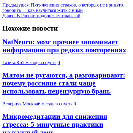
Предыдущая:
Пять женских страхов, о которых не принято
говорить — как научиться жить с ними
Далее:
В России подорожает иван-чай
Похожие новости
NatNeuro: мозг прочнее запоминает
информацию при редких повторениях
Газета.Ru
5 месяцев спустя
0
Матом не ругаются, а разговаривают:
почему россияне стали чаще
использовать нецензурную брань
Вечерняя Москва
6 месяцев спустя
0
Микромедитации для снижения
стресса: 5-минутные практики
на каждый день