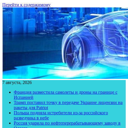
Перейти к содержимому
7 августа, 2026
Франция разместила самолеты и дроны на границе с
Испанией
Трамп поставил точку в передаче Украине лицензии на
ракеты для Patriot
Польша подняла истребители из-за российского
разведчика в небе
Россия ударила по нефтеперерабатывающему заводу в