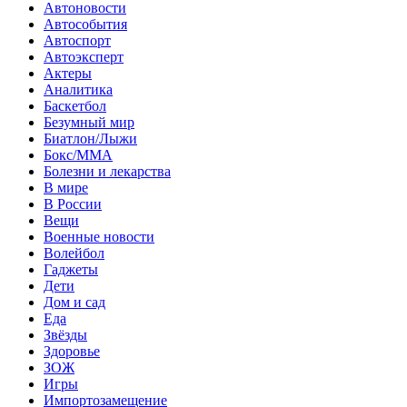
Автоновости
Автособытия
Автоспорт
Автоэксперт
Актеры
Аналитика
Баскетбол
Безумный мир
Биатлон/Лыжи
Бокс/MMA
Болезни и лекарства
В мире
В России
Вещи
Военные новости
Волейбол
Гаджеты
Дети
Дом и сад
Еда
Звёзды
Здоровье
ЗОЖ
Игры
Импортозамещение