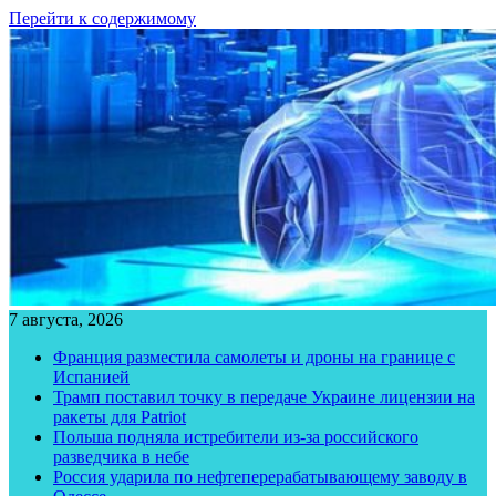
Перейти к содержимому
7 августа, 2026
Франция разместила самолеты и дроны на границе с
Испанией
Трамп поставил точку в передаче Украине лицензии на
ракеты для Patriot
Польша подняла истребители из-за российского
разведчика в небе
Россия ударила по нефтеперерабатывающему заводу в