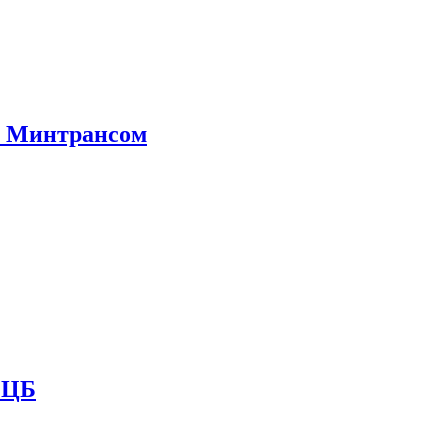
е Минтрансом
и ЦБ