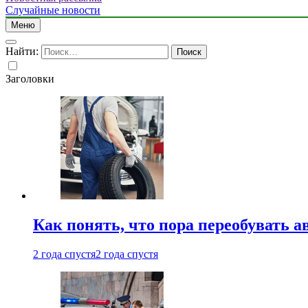
Случайные новости
Меню
Найти:
Заголовки
Как понять, что пора переобувать а
2 года спустя
2 года спустя