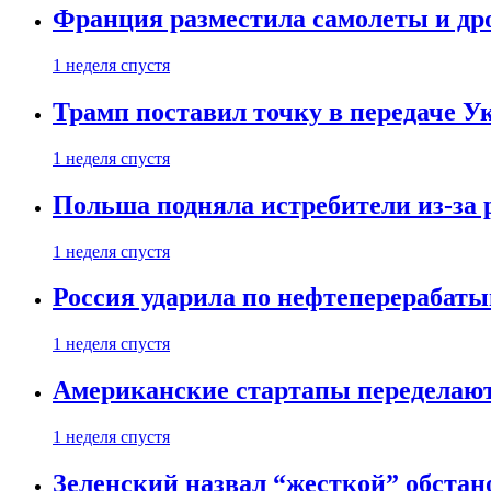
Франция разместила самолеты и др
1 неделя спустя
Трамп поставил точку в передаче Ук
1 неделя спустя
Польша подняла истребители из-за 
1 неделя спустя
Россия ударила по нефтеперерабаты
1 неделя спустя
Американские стартапы переделают
1 неделя спустя
Зеленский назвал “жесткой” обстан