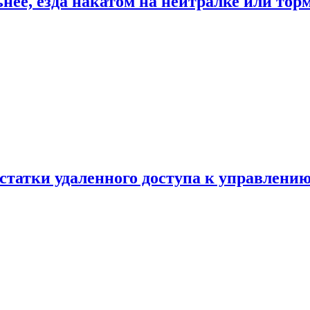
ьнее, езда накатом на нейтралке или тор
статки удаленного доступа к управлению