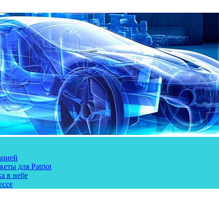
анией
еты для Patriot
а в небе
ессе