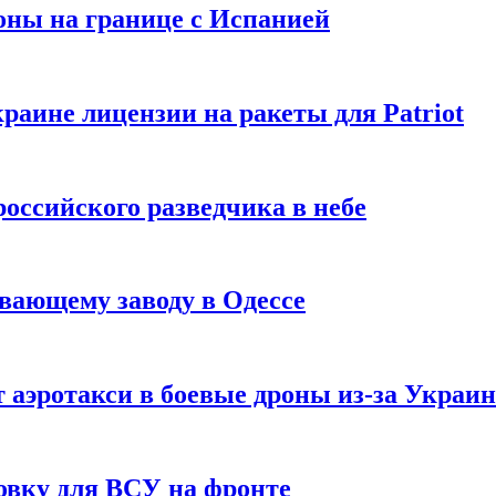
оны на границе с Испанией
раине лицензии на ракеты для Patriot
российского разведчика в небе
вающему заводу в Одессе
 аэротакси в боевые дроны из-за Украи
овку для ВСУ на фронте