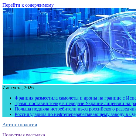
Перейти к содержимому
7 августа, 2026
Франция разместила самолеты и дроны на границе с Исп
Трамп поставил точку в передаче Украине лицензии на рак
Польша подняла истребители из-за российского разведчик
Россия ударила по нефтеперерабатывающему заводу в Од
Автотехнологии
Новостная рассылка