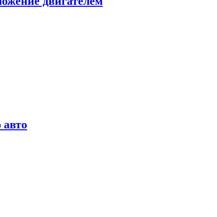
можение двигателем
 авто