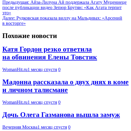
Предыдущая:
Айза-Лилуна Ай поддержала Агату Муцениеце
после публикации видео Зепюр Брутян: «Как Агата терпит
это»
Далее:
Рудковская показала виллу на Мальдивах: «Арсений
в восторге»
Похожие новости
Катя Гордон резко ответила
на обвинения Елены Товстик
WomanHit.ru
1 месяц спустя
0
Мадонна рассказала о двух днях в коме
и личном талисмане
WomanHit.ru
1 месяц спустя
0
Дочь Олега Газманова вышла замуж
Вечерняя Москва
1 месяц спустя
0