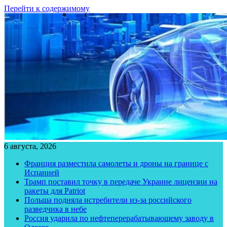
Перейти к содержимому
6 августа, 2026
Франция разместила самолеты и дроны на границе с
Испанией
Трамп поставил точку в передаче Украине лицензии на
ракеты для Patriot
Польша подняла истребители из-за российского
разведчика в небе
Россия ударила по нефтеперерабатывающему заводу в