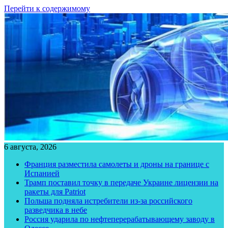
Перейти к содержимому
6 августа, 2026
Франция разместила самолеты и дроны на границе с
Испанией
Трамп поставил точку в передаче Украине лицензии на
ракеты для Patriot
Польша подняла истребители из-за российского
разведчика в небе
Россия ударила по нефтеперерабатывающему заводу в