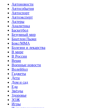
Автоновости
Автособытия
Автоспорт
Автоэксперт
Актеры
Аналитика
Баскетбол
Безумный мир
Биатлон/Лыжи
Бокс/MMA
Болезни и лекарства
В мире
В России
Вещи
Военные новости
Волейбол
Гаджеты
Дети
Дом и сад
Еда
Звёзды
Здоровье
ЗОЖ
Игры