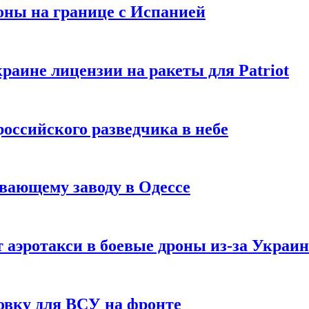
оны на границе с Испанией
раине лицензии на ракеты для Patriot
российского разведчика в небе
вающему заводу в Одессе
 аэротакси в боевые дроны из-за Украи
овку для ВСУ на фронте