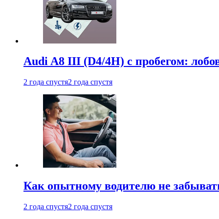
Audi A8 III (D4/4H) c пробегом: лобо
2 года спустя
2 года спустя
Как опытному водителю не забыват
2 года спустя
2 года спустя