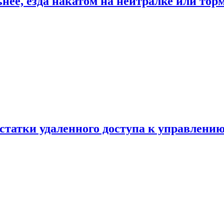
ьнее, езда накатом на нейтралке или тор
статки удаленного доступа к управлению