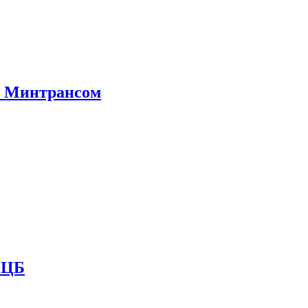
е Минтрансом
и ЦБ