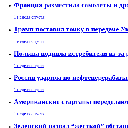
Франция разместила самолеты и др
1 неделя спустя
Трамп поставил точку в передаче Ук
1 неделя спустя
Польша подняла истребители из-за 
1 неделя спустя
Россия ударила по нефтеперерабаты
1 неделя спустя
Американские стартапы переделают
1 неделя спустя
Зеленский назвал “жесткой” обстан