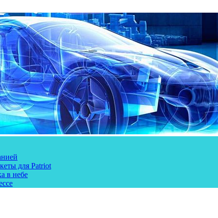
анией
еты для Patriot
а в небе
ессе