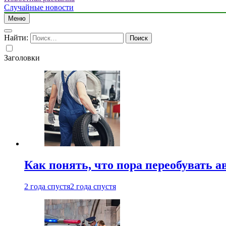
Случайные новости
Меню
Найти:
Заголовки
Как понять, что пора переобувать а
2 года спустя
2 года спустя