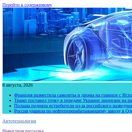
Перейти к содержимому
8 августа, 2026
Франция разместила самолеты и дроны на границе с Исп
Трамп поставил точку в передаче Украине лицензии на рак
Польша подняла истребители из-за российского разведчик
Россия ударила по нефтеперерабатывающему заводу в Од
Автотехнологии
Новостная рассылка