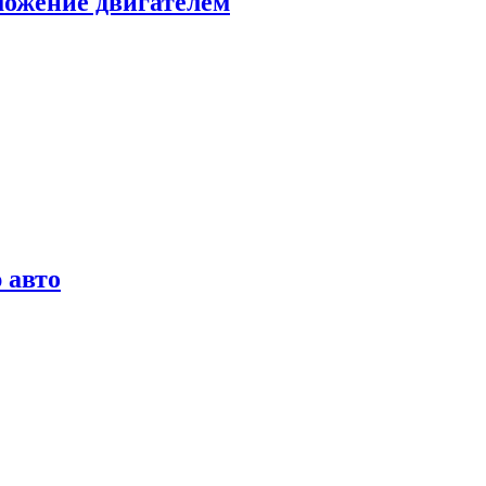
можение двигателем
 авто