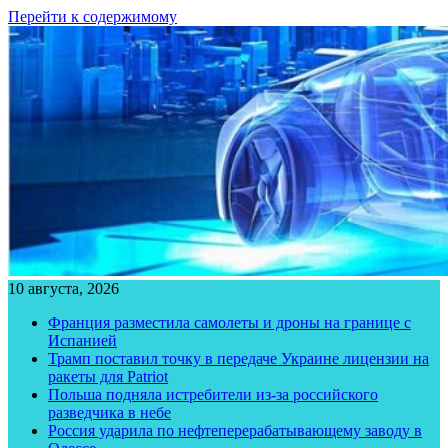
Перейти к содержимому
10 августа, 2026
Франция разместила самолеты и дроны на границе с
Испанией
Трамп поставил точку в передаче Украине лицензии на
ракеты для Patriot
Польша подняла истребители из-за российского
разведчика в небе
Россия ударила по нефтеперерабатывающему заводу в