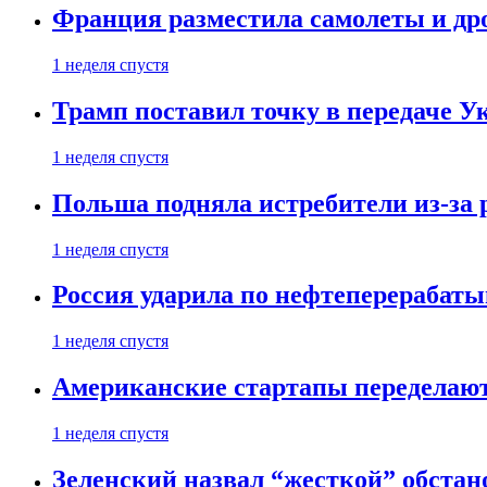
Франция разместила самолеты и др
1 неделя спустя
Трамп поставил точку в передаче Ук
1 неделя спустя
Польша подняла истребители из-за 
1 неделя спустя
Россия ударила по нефтеперерабаты
1 неделя спустя
Американские стартапы переделают
1 неделя спустя
Зеленский назвал “жесткой” обстан