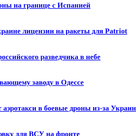
оны на границе с Испанией
раине лицензии на ракеты для Patriot
российского разведчика в небе
вающему заводу в Одессе
 аэротакси в боевые дроны из-за Украи
овку для ВСУ на фронте