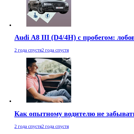
Audi A8 III (D4/4H) c пробегом: лобо
2 года спустя
2 года спустя
Как опытному водителю не забыват
2 года спустя
2 года спустя