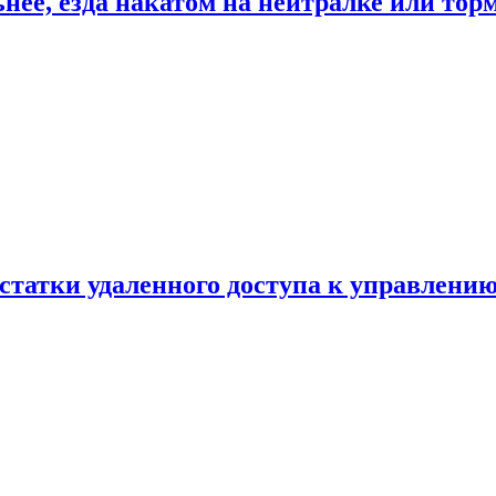
ьнее, езда накатом на нейтралке или тор
статки удаленного доступа к управлению