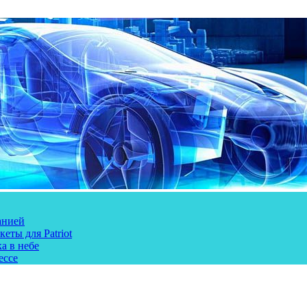
анией
еты для Patriot
а в небе
ессе