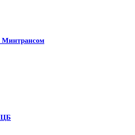
е Минтрансом
и ЦБ