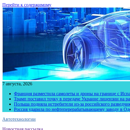
Перейти к содержимому
7 августа, 2026
Франция разместила самолеты и дроны на границе с Исп
Трамп поставил точку в передаче Украине лицензии на рак
Польша подняла истребители из-за российского разведчик
Россия ударила по нефтеперерабатывающему заводу в Од
Автотехнологии
Новостная рассылка