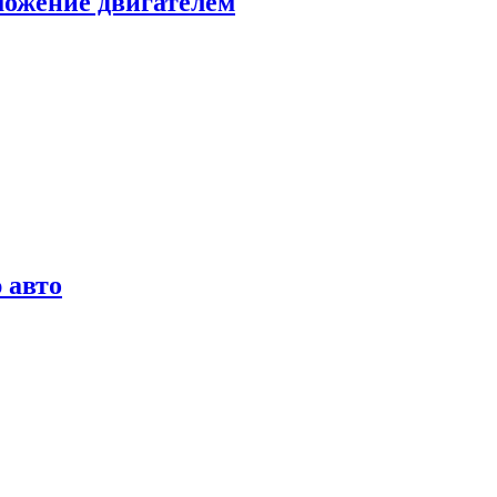
можение двигателем
 авто