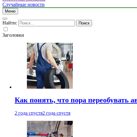
Случайные новости
Меню
Найти:
Заголовки
Как понять, что пора переобувать а
2 года спустя
2 года спустя