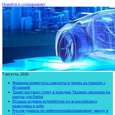
Перейти к содержимому
7 августа, 2026
Франция разместила самолеты и дроны на границе с
Испанией
Трамп поставил точку в передаче Украине лицензии на
ракеты для Patriot
Польша подняла истребители из-за российского
разведчика в небе
Россия ударила по нефтеперерабатывающему заводу в