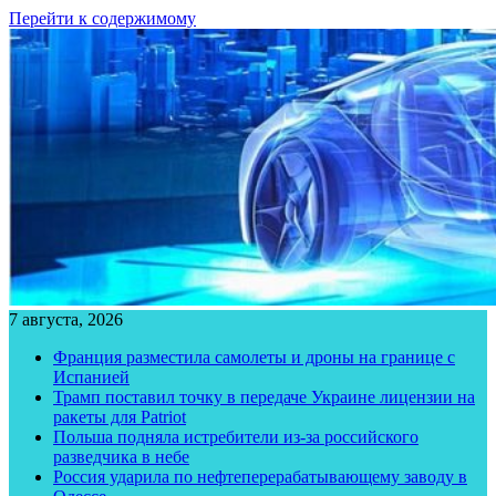
Перейти к содержимому
7 августа, 2026
Франция разместила самолеты и дроны на границе с
Испанией
Трамп поставил точку в передаче Украине лицензии на
ракеты для Patriot
Польша подняла истребители из-за российского
разведчика в небе
Россия ударила по нефтеперерабатывающему заводу в