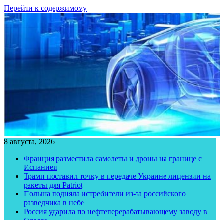
Перейти к содержимому
8 августа, 2026
Франция разместила самолеты и дроны на границе с
Испанией
Трамп поставил точку в передаче Украине лицензии на
ракеты для Patriot
Польша подняла истребители из-за российского
разведчика в небе
Россия ударила по нефтеперерабатывающему заводу в