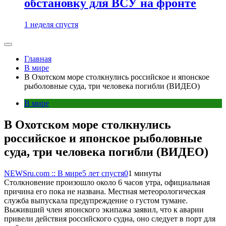
обстановку для ВСУ на фронте
1 неделя спустя
Главная
В мире
В Охотском море столкнулись российское и японское
рыболовные суда, три человека погибли (ВИДЕО)
В мире
В Охотском море столкнулись
российское и японское рыболовные
суда, три человека погибли (ВИДЕО)
NEWSru.com :: В мире
5 лет спустя
0
1 минуты
Столкновение произошло около 6 часов утра, официальная
причина его пока не названа. Местная метеорологическая
служба выпускала предупреждение о густом тумане.
Выживший член японского экипажа заявил, что к аварии
привели действия российского судна, оно следует в порт для