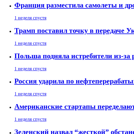
Франция разместила самолеты и др
1 неделя спустя
Трамп поставил точку в передаче Ук
1 неделя спустя
Польша подняла истребители из-за 
1 неделя спустя
Россия ударила по нефтеперерабаты
1 неделя спустя
Американские стартапы переделают
1 неделя спустя
Зеленский назвал “жесткой” обстан