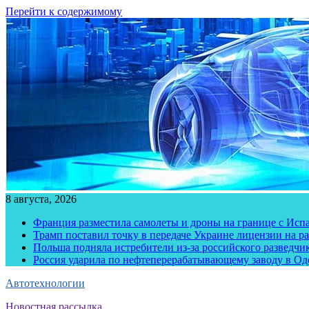
Перейти к содержимому
8 августа, 2026
Франция разместила самолеты и дроны на границе с Исп
Трамп поставил точку в передаче Украине лицензии на рак
Польша подняла истребители из-за российского разведчик
Россия ударила по нефтеперерабатывающему заводу в Од
Автотехнологии
Новостная рассылка