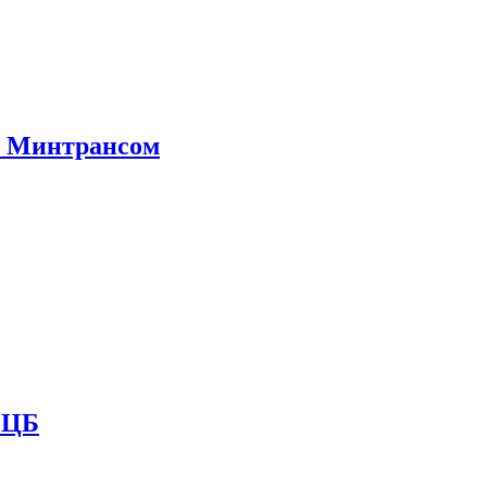
е Минтрансом
и ЦБ