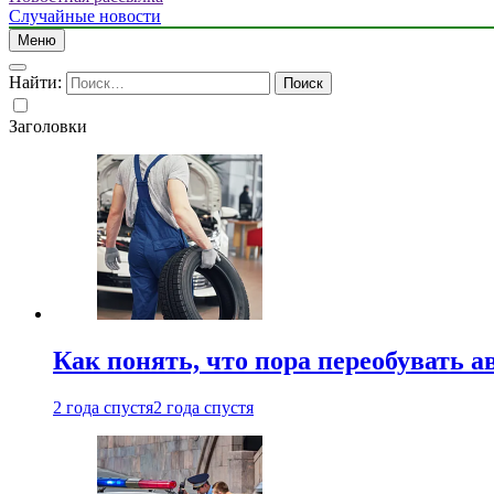
Случайные новости
Меню
Найти:
Заголовки
Как понять, что пора переобувать а
2 года спустя
2 года спустя