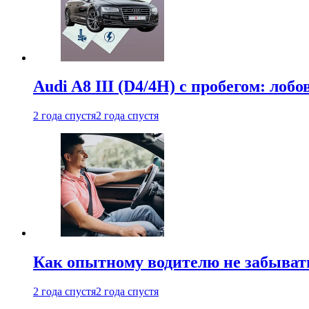
Audi A8 III (D4/4H) c пробегом: лобо
2 года спустя
2 года спустя
Как опытному водителю не забыват
2 года спустя
2 года спустя