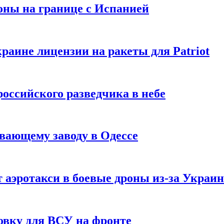
оны на границе с Испанией
раине лицензии на ракеты для Patriot
российского разведчика в небе
вающему заводу в Одессе
 аэротакси в боевые дроны из-за Украи
овку для ВСУ на фронте