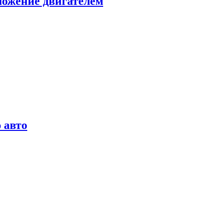
можение двигателем
 авто