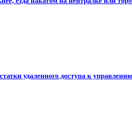
ьнее, езда накатом на нейтралке или тор
статки удаленного доступа к управлению