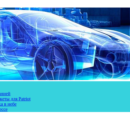
анией
еты для Patriot
а в небе
ессе