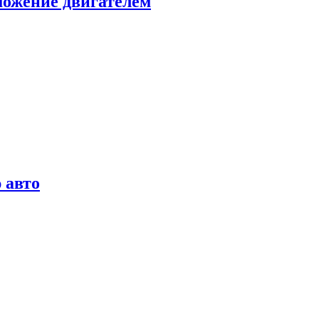
можение двигателем
 авто