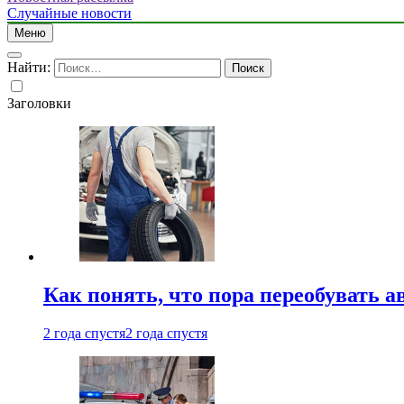
Случайные новости
Меню
Найти:
Заголовки
Как понять, что пора переобувать а
2 года спустя
2 года спустя