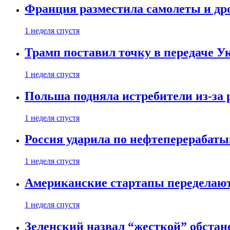
Франция разместила самолеты и др
1 неделя спустя
Трамп поставил точку в передаче Ук
1 неделя спустя
Польша подняла истребители из-за 
1 неделя спустя
Россия ударила по нефтеперерабаты
1 неделя спустя
Американские стартапы переделают
1 неделя спустя
Зеленский назвал “жесткой” обстан