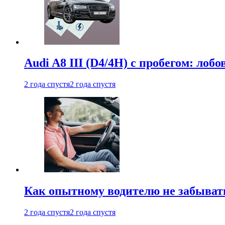
Audi A8 III (D4/4H) c пробегом: лобо
2 года спустя
2 года спустя
Как опытному водителю не забыват
2 года спустя
2 года спустя