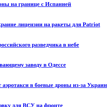
оны на границе с Испанией
раине лицензии на ракеты для Patriot
российского разведчика в небе
вающему заводу в Одессе
 аэротакси в боевые дроны из-за Украи
овку для ВСУ на фронте