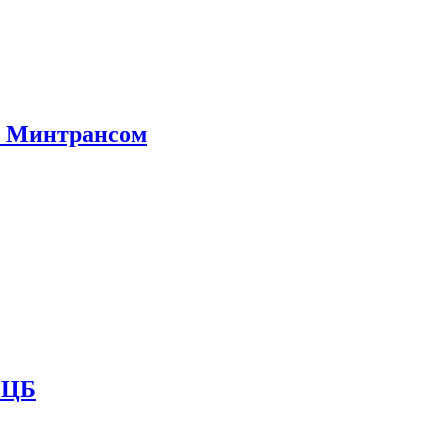
е Минтрансом
и ЦБ