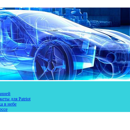
анией
еты для Patriot
а в небе
ессе