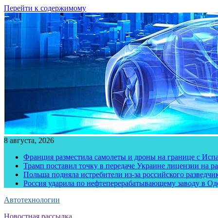
Перейти к содержимому
8 августа, 2026
Франция разместила самолеты и дроны на границе с Исп
Трамп поставил точку в передаче Украине лицензии на рак
Польша подняла истребители из-за российского разведчик
Россия ударила по нефтеперерабатывающему заводу в Од
Автотехнологии
Новостная рассылка