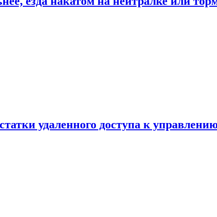
ьнее, езда накатом на нейтралке или тор
статки удаленного доступа к управлению