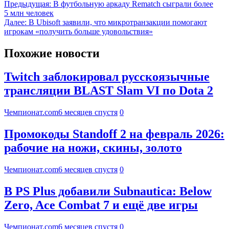
Предыдущая:
В футбольную аркаду Rematch сыграли более
5 млн человек
Далее:
В Ubisoft заявили, что микротранзакции помогают
игрокам «получить больше удовольствия»
Похожие новости
Twitch заблокировал русскоязычные
трансляции BLAST Slam VI по Dota 2
Чемпионат.com
6 месяцев спустя
0
Промокоды Standoff 2 на февраль 2026:
рабочие на ножи, скины, золото
Чемпионат.com
6 месяцев спустя
0
В PS Plus добавили Subnautica: Below
Zero, Ace Combat 7 и ещё две игры
Чемпионат.com
6 месяцев спустя
0