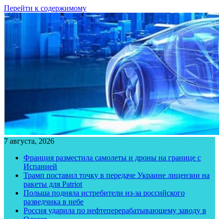
Перейти к содержимому
7 августа, 2026
Франция разместила самолеты и дроны на границе с
Испанией
Трамп поставил точку в передаче Украине лицензии на
ракеты для Patriot
Польша подняла истребители из-за российского
разведчика в небе
Россия ударила по нефтеперерабатывающему заводу в