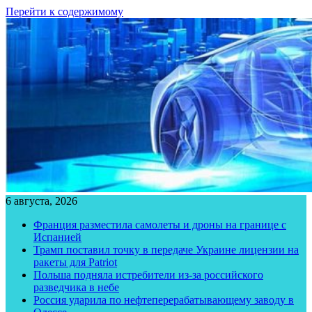
Перейти к содержимому
6 августа, 2026
Франция разместила самолеты и дроны на границе с
Испанией
Трамп поставил точку в передаче Украине лицензии на
ракеты для Patriot
Польша подняла истребители из-за российского
разведчика в небе
Россия ударила по нефтеперерабатывающему заводу в