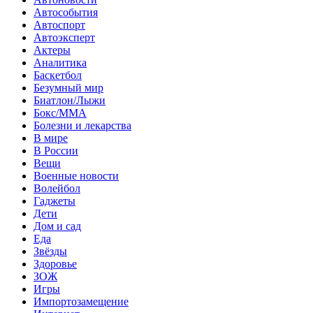
Автособытия
Автоспорт
Автоэксперт
Актеры
Аналитика
Баскетбол
Безумный мир
Биатлон/Лыжи
Бокс/MMA
Болезни и лекарства
В мире
В России
Вещи
Военные новости
Волейбол
Гаджеты
Дети
Дом и сад
Еда
Звёзды
Здоровье
ЗОЖ
Игры
Импортозамещение