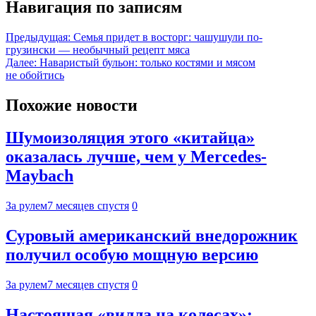
Навигация по записям
Предыдущая:
Семья придет в восторг: чашушули по-
грузински — необычный рецепт мяса
Далее:
Наваристый бульон: только костями и мясом
не обойтись
Похожие новости
Шумоизоляция этого «китайца»
оказалась лучше, чем у Mercedes-
Maybach
За рулем
7 месяцев спустя
0
Суровый американский внедорожник
получил особую мощную версию
За рулем
7 месяцев спустя
0
Настоящая «вилла на колесах»: