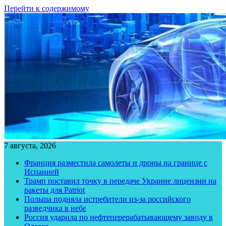
Перейти к содержимому
7 августа, 2026
Франция разместила самолеты и дроны на границе с
Испанией
Трамп поставил точку в передаче Украине лицензии на
ракеты для Patriot
Польша подняла истребители из-за российского
разведчика в небе
Россия ударила по нефтеперерабатывающему заводу в