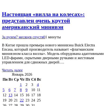
Настоящая «вилла на колесах»:
представлен очень крутой
американский минивэн
За рулем
7 месяцев спустя
0
1 минуты
В Китае прошла премьера нового минивэна Buick Electra
Encasa, который производитель называет «флагманским
минивэном класса виллы». Модель оборудована адаптивными
LED-фарами, скрытыми дверными ручками и жестовым
управлением для сдвижных дверей….
Читать далее
Январь 2026
Пн
Вт
Ср
Чт
Пт
Сб
Вс
1
2
3
4
5
6
7
8
9
10
11
12
13
14
15
16
17
18
19
20
21
22
23
24
25
26
27
28
29
30
31