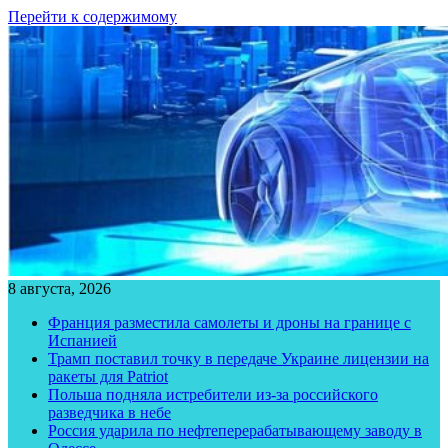
Перейти к содержимому
8 августа, 2026
Франция разместила самолеты и дроны на границе с
Испанией
Трамп поставил точку в передаче Украине лицензии на
ракеты для Patriot
Польша подняла истребители из-за российского
разведчика в небе
Россия ударила по нефтеперерабатывающему заводу в