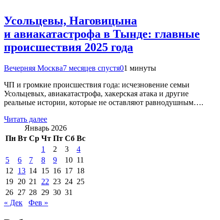
Усольцевы, Наговицына
и авиакатастрофа в Тынде: главные
происшествия 2025 года
Вечерняя Москва
7 месяцев спустя
0
1 минуты
ЧП и громкие происшествия года: исчезновение семьи
Усольцевых, авиакатастрофа, хакерская атака и другие
реальные истории, которые не оставляют равнодушным….
Читать далее
Январь 2026
Пн
Вт
Ср
Чт
Пт
Сб
Вс
1
2
3
4
5
6
7
8
9
10
11
12
13
14
15
16
17
18
19
20
21
22
23
24
25
26
27
28
29
30
31
« Дек
Фев »