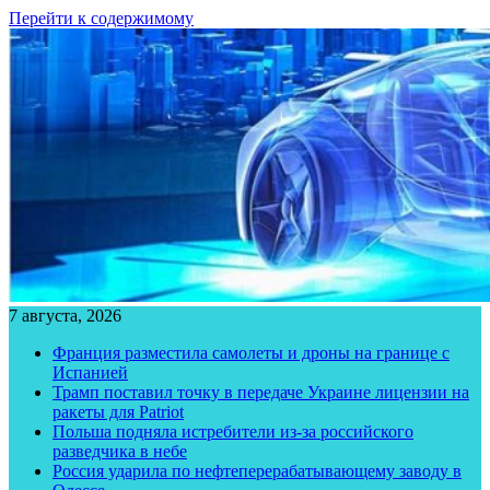
Перейти к содержимому
7 августа, 2026
Франция разместила самолеты и дроны на границе с
Испанией
Трамп поставил точку в передаче Украине лицензии на
ракеты для Patriot
Польша подняла истребители из-за российского
разведчика в небе
Россия ударила по нефтеперерабатывающему заводу в