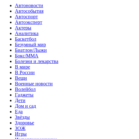
Автоновости
Автособытия
Автоспорт
Автоэксперт
Актеры
Аналитика
Баскетбол
Безумный мир
Биатлон/Лыжи
Бокс/MMA
Болезни и лекарства
В мире
В России
Вещи
Военные новости
Волейбол
Гаджеты
Дети
Дом и сад
Еда
Звёзды
Здоровье
ЗОЖ
Игры