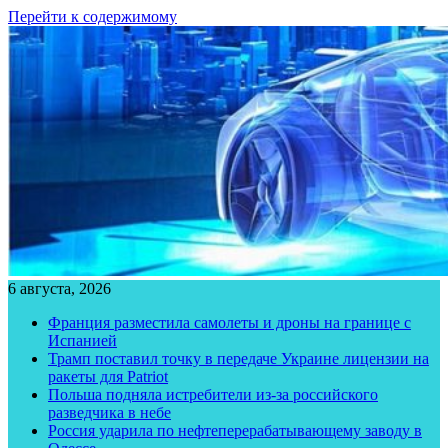
Перейти к содержимому
6 августа, 2026
Франция разместила самолеты и дроны на границе с
Испанией
Трамп поставил точку в передаче Украине лицензии на
ракеты для Patriot
Польша подняла истребители из-за российского
разведчика в небе
Россия ударила по нефтеперерабатывающему заводу в