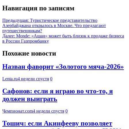
Навигация по записям
Предыдущая:
Туристическое представительство
Азербайджана открылось в Москве. Что предлагают
путешественникам?
Далее:
Monde: «Ашан» может быть близок к продаже бизнеса
в России Газпромбанку
Похожие новости
Назван фаворит «Золотого мяча-2026»
Lenta.ru
4 недели спустя
0
Сафонов: если я играю во что-то, я
должен выиграть
Чемпионат.com
4 недели спустя
0
Тошич: если Акинфееву позволяет