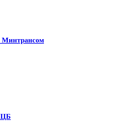
е Минтрансом
и ЦБ