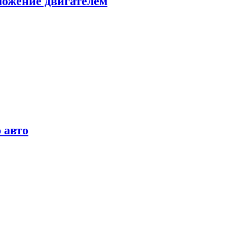
можение двигателем
 авто