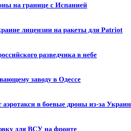
оны на границе с Испанией
раине лицензии на ракеты для Patriot
российского разведчика в небе
вающему заводу в Одессе
 аэротакси в боевые дроны из-за Украи
овку для ВСУ на фронте