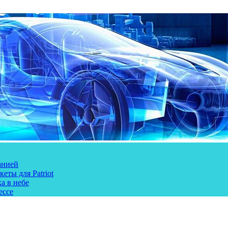
анией
еты для Patriot
а в небе
ессе