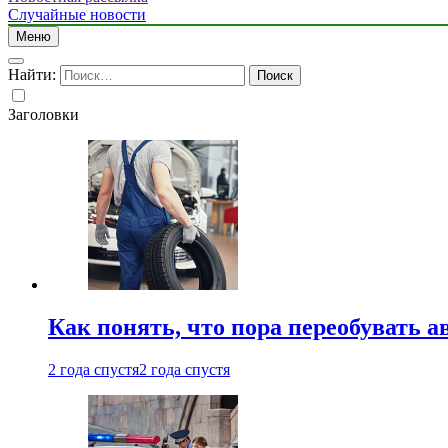
Случайные новости
Меню
Найти:
Заголовки
Как понять, что пора переобувать а
2 года спустя
2 года спустя