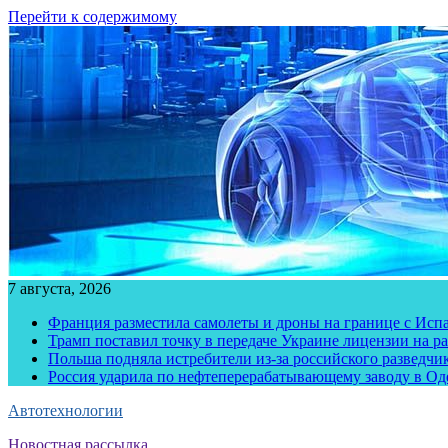
Перейти к содержимому
7 августа, 2026
Франция разместила самолеты и дроны на границе с Исп
Трамп поставил точку в передаче Украине лицензии на рак
Польша подняла истребители из-за российского разведчик
Россия ударила по нефтеперерабатывающему заводу в Од
Автотехнологии
Новостная рассылка