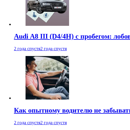
Audi A8 III (D4/4H) c пробегом: лобо
2 года спустя
2 года спустя
Как опытному водителю не забыват
2 года спустя
2 года спустя