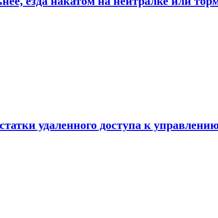
ьнее, езда накатом на нейтралке или тор
статки удаленного доступа к управлению