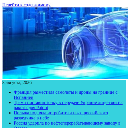
Перейти к содержимому
8 августа, 2026
Франция разместила самолеты и дроны на границе с
Испанией
Трамп поставил точку в передаче Украине лицензии на
ракеты для Patriot
Польша подняла истребители из-за российского
разведчика в небе
Россия ударила по нефтеперерабатывающему заводу в