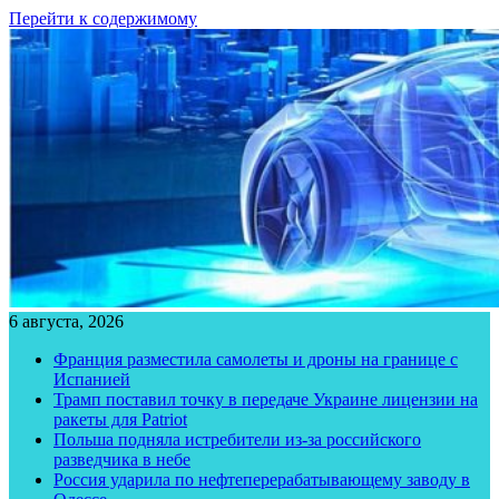
Перейти к содержимому
6 августа, 2026
Франция разместила самолеты и дроны на границе с
Испанией
Трамп поставил точку в передаче Украине лицензии на
ракеты для Patriot
Польша подняла истребители из-за российского
разведчика в небе
Россия ударила по нефтеперерабатывающему заводу в