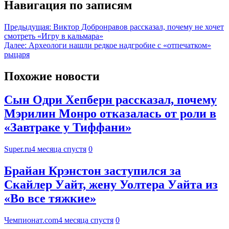
Навигация по записям
Предыдущая:
Виктор Добронравов рассказал, почему не хочет
смотреть «Игру в кальмара»
Далее:
Археологи нашли редкое надгробие с «отпечатком»
рыцаря
Похожие новости
Сын Одри Хепберн рассказал, почему
Мэрилин Монро отказалась от роли в
«Завтраке у Тиффани»
Super.ru
4 месяца спустя
0
Брайан Крэнстон заступился за
Скайлер Уайт, жену Уолтера Уайта из
«Во все тяжкие»
Чемпионат.com
4 месяца спустя
0