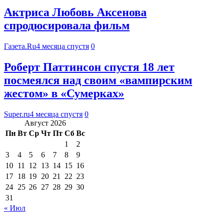
Актриса Любовь Аксенова
спродюсировала фильм
Газета.Ru
4 месяца спустя
0
Роберт Паттинсон спустя 18 лет
посмеялся над своим «вампирским
жестом» в «Сумерках»
Super.ru
4 месяца спустя
0
Август 2026
Пн
Вт
Ср
Чт
Пт
Сб
Вс
1
2
3
4
5
6
7
8
9
10
11
12
13
14
15
16
17
18
19
20
21
22
23
24
25
26
27
28
29
30
31
« Июл