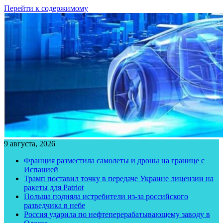
Перейти к содержимому
9 августа, 2026
Франция разместила самолеты и дроны на границе с
Испанией
Трамп поставил точку в передаче Украине лицензии на
ракеты для Patriot
Польша подняла истребители из-за российского
разведчика в небе
Россия ударила по нефтеперерабатывающему заводу в