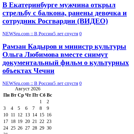
В Екатеринбурге мужчина открыл
стрельбу с балкона, ранены девочка и
сотрудник Росгвардии (ВИДЕО)
NEWSru.com :: В России
5 лет спустя
0
Рамзан Кадыров и министр культуры
Ольга Любимова вместе снимут
документальный фильм о культурных
объектах Чечни
NEWSru.com :: В России
5 лет спустя
0
Август 2026
Пн
Вт
Ср
Чт
Пт
Сб
Вс
1
2
3
4
5
6
7
8
9
10
11
12
13
14
15
16
17
18
19
20
21
22
23
24
25
26
27
28
29
30