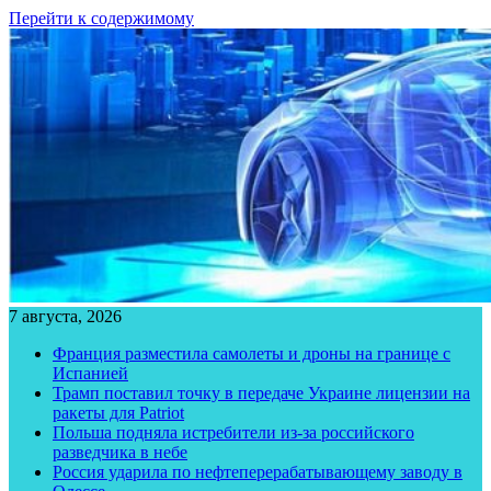
Перейти к содержимому
7 августа, 2026
Франция разместила самолеты и дроны на границе с
Испанией
Трамп поставил точку в передаче Украине лицензии на
ракеты для Patriot
Польша подняла истребители из-за российского
разведчика в небе
Россия ударила по нефтеперерабатывающему заводу в