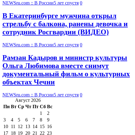
NEWSru.com :: В России
5 лет спустя
0
В Екатеринбурге мужчина открыл
стрельбу с балкона, ранены девочка и
сотрудник Росгвардии (ВИДЕО)
NEWSru.com :: В России
5 лет спустя
0
Рамзан Кадыров и министр культуры
Ольга Любимова вместе снимут
документальный фильм о культурных
объектах Чечни
NEWSru.com :: В России
5 лет спустя
0
Август 2026
Пн
Вт
Ср
Чт
Пт
Сб
Вс
1
2
3
4
5
6
7
8
9
10
11
12
13
14
15
16
17
18
19
20
21
22
23