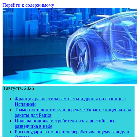
Перейти к содержимому
8 августа, 2026
Франция разместила самолеты и дроны на границе с
Испанией
Трамп поставил точку в передаче Украине лицензии на
ракеты для Patriot
Польша подняла истребители из-за российского
разведчика в небе
Россия ударила по нефтеперерабатывающему заводу в