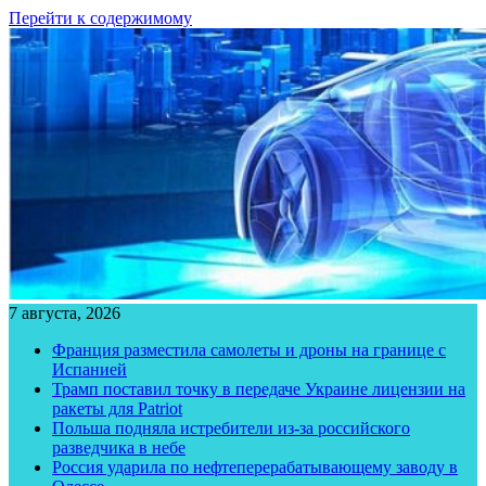
Перейти к содержимому
7 августа, 2026
Франция разместила самолеты и дроны на границе с
Испанией
Трамп поставил точку в передаче Украине лицензии на
ракеты для Patriot
Польша подняла истребители из-за российского
разведчика в небе
Россия ударила по нефтеперерабатывающему заводу в