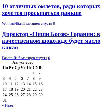
10 отличных омлетов, ради которых
хочется просыпаться раньше
WomanHit.ru
5 месяцев спустя
0
Директор «Пищи Богов» Гаранин: в
качественном шоколаде будет масло
какао
Газета.Ru
5 месяцев спустя
0
Август 2026
Пн
Вт
Ср
Чт
Пт
Сб
Вс
1
2
3
4
5
6
7
8
9
10
11
12
13
14
15
16
17
18
19
20
21
22
23
24
25
26
27
28
29
30
31
« Июл