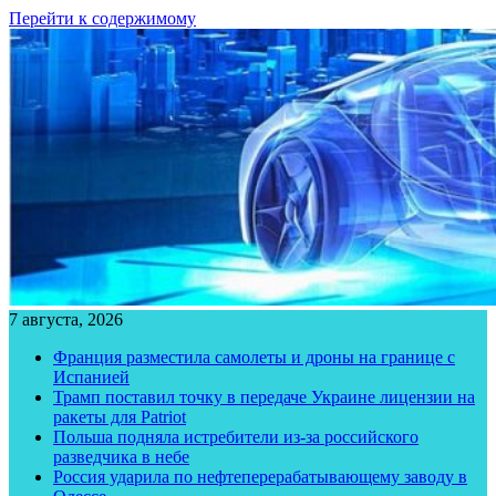
Перейти к содержимому
7 августа, 2026
Франция разместила самолеты и дроны на границе с
Испанией
Трамп поставил точку в передаче Украине лицензии на
ракеты для Patriot
Польша подняла истребители из-за российского
разведчика в небе
Россия ударила по нефтеперерабатывающему заводу в