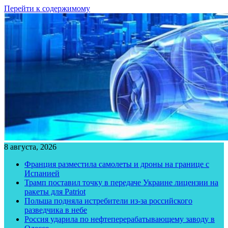
Перейти к содержимому
8 августа, 2026
Франция разместила самолеты и дроны на границе с
Испанией
Трамп поставил точку в передаче Украине лицензии на
ракеты для Patriot
Польша подняла истребители из-за российского
разведчика в небе
Россия ударила по нефтеперерабатывающему заводу в